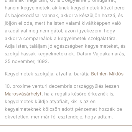
uramnak megírtam, kit is őkegyelme promugáltat,
hanem kegyelmetek, akiknek kegyelmetek közül perei
és bajoskodásai vannak, akkorra készüljön hozzá, és
jöjjön el oda, mert ha Isten valami kiváltképpen való
akadállyal meg nem gátol, azon igyekezem, hogy
akkorra compareálok a kegyelmetek szolgálatára.
Adja Isten, találjam jó egészségben kegyelmeteket, és
szolgálhassak kegyelmeteknek. Datum Vajdakamarás,
25 november, 1692.
Kegyelmetek szolgája, atyafia, barátja
Bethlen Miklós
10. proxime venturi decembris országgyűlés leszen
Marosvásárhelyt
, ha a regális későre érkeznék is,
kegyelmetek küldje atyafiait, kik is az én
kegyelmeteknek kölcsön adott pénzemet hozzák be
okvetetlen, mer már fél esztendeje, hogy adtam.