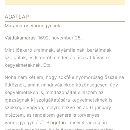
Jump to:
navigation
,
search
ADATLAP
Máramaros vármegyének
Vajdakamarás
, 1692. november 25.
Mint jóakaró uraimnak, atyámfiainak, barátimnak
szolgálok, és Istentől minden áldásokat kívánok
kegyelmeteknek. Etc.
Noha nem kétlem, hogy sokféle nyomorúság össze ne
ütköznék, amint mindnyájunkon közönségesen, úgy
kegyelmeteken is, mindazonáltal elhiszem az
igazságnak ki szolgáltatására kegyelmeteknek is
szüksége vagyon, melyre nézve én ad 6. january
intéztem, és rendeltem generalis törvényes
vármegyegyűlését
Szigethre
, melyet viceispán