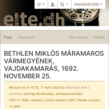
NAVIGATION
Page
Discussion
View source
History
BETHLEN MIKLÓS MÁRAMAROS
VÁRMEGYÉNEK,
VAJDAKAMARÁS, 1692.
NOVEMBER 25.
Revision as of 10:10, 17 April 2025 by
SebAdam
(
talk
|
contribs
)
(szöveg létrehozása, entitásazonosítás)
(diff) ← Older revision | Latest revision (diff) | Newer revision
→ (diff)