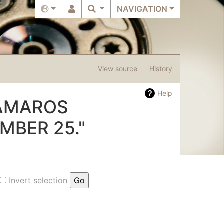
NAVIGATION
View source
History
Help
RAMAROS
MBER 25."
Invert selection