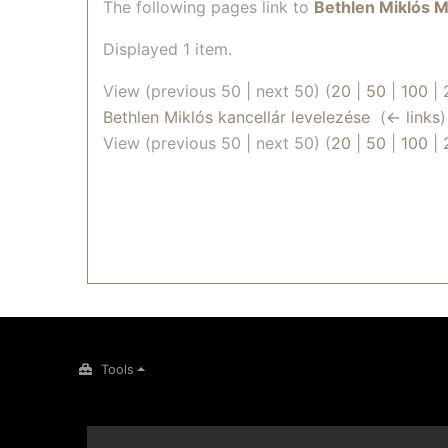
The following pages link to
Bethlen Miklós 
Displayed 1 item.
View (previous 50 | next 50) (
20
|
50
|
100
|
Bethlen Miklós kancellár levelezése
‎
(
← links
)
View (previous 50 | next 50) (
20
|
50
|
100
|
Tools