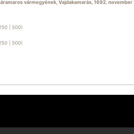
Máramaros vármegyének, Vajdakamarás, 1692. november 
250
|
500
)
250
|
500
)