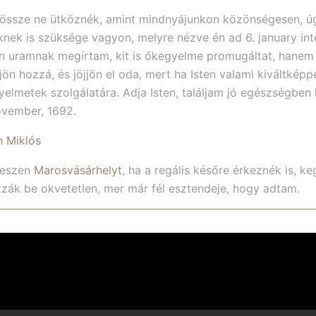
ssze ne ütköznék, amint mindnyájunkon közönségesen, úg
nek is szüksége vagyon, melyre nézve én ad 6. january int
án uramnak megírtam, kit is őkegyelme promugáltat, hane
jön hozzá, és jöjjön el oda, mert ha Isten valami kiváltkép
lmetek szolgálatára. Adja Isten, találjam jó egészségben
vember, 1692.
n Miklós
leszen
Marosvásárhelyt
, ha a regális későre érkeznék is, ke
ák be okvetetlen, mer már fél esztendeje, hogy adtam.