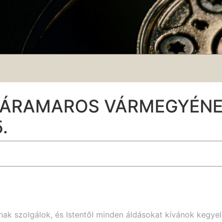
MÁRAMAROS VÁRMEGYÉNE
.
nak szolgálok, és Istentől minden áldásokat kívánok kegye