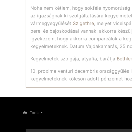
Noha nem kétlem, hogy sokféle nyomorúság ö
az igazságnak ki szolgáltatására kegyelmetek
vármegyegyűlését
Szigethre
, melyet viceisp
perei és bajoskodásai vannak, akkorra készül
igyekezem, hogy akkorra compareálok a kegye
kegyelmeteknek. Datum Vajdakamarás, 25 no
Kegyelmetek szolgája, atyafia, barátja
Bethle
10. proxime venturi decembris országgyűlés 
kegyelmeteknek kölcsön adott pénzemet hozz
Tools