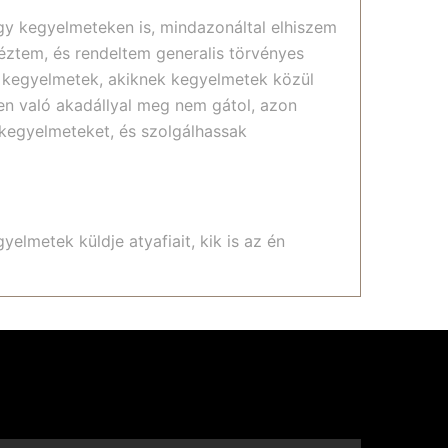
y kegyelmeteken is, mindazonáltal elhiszem
éztem, és rendeltem generalis törvényes
m kegyelmetek, akiknek kegyelmetek közül
pen való akadállyal meg nem gátol, azon
 kegyelmeteket, és szolgálhassak
gyelmetek küldje atyafiait, kik is az én