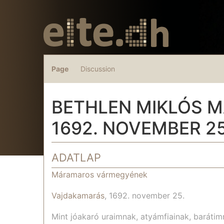
Page
Discussion
BETHLEN MIKLÓS 
1692. NOVEMBER 25
Jump to:
navigation
,
search
ADATLAP
Máramaros vármegyének
Vajdakamarás
, 1692. november 25.
Mint jóakaró uraimnak, atyámfiainak, barátim