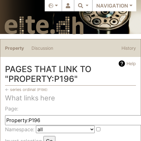
NAVIGATION
Property
Discussion
History
Help
PAGES THAT LINK TO
"PROPERTY:P196"
←
series ordinal
(P196)
What links here
Jump to:
navigation
,
search
Page:
Namespace:
Invert selection