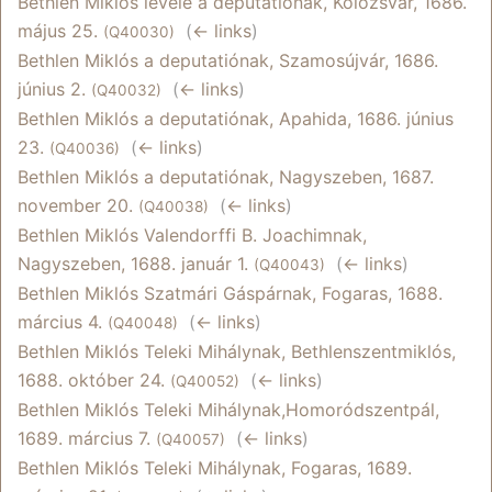
Bethlen Miklós levele a deputatiónak, Kolozsvár, 1686.
május 25.
‎
(
← links
)
(Q40030)
Bethlen Miklós a deputatiónak, Szamosújvár, 1686.
június 2.
‎
(
← links
)
(Q40032)
Bethlen Miklós a deputatiónak, Apahida, 1686. június
23.
‎
(
← links
)
(Q40036)
Bethlen Miklós a deputatiónak, Nagyszeben, 1687.
november 20.
‎
(
← links
)
(Q40038)
Bethlen Miklós Valendorffi B. Joachimnak,
Nagyszeben, 1688. január 1.
‎
(
← links
)
(Q40043)
Bethlen Miklós Szatmári Gáspárnak, Fogaras, 1688.
március 4.
‎
(
← links
)
(Q40048)
Bethlen Miklós Teleki Mihálynak, Bethlenszentmiklós,
1688. október 24.
‎
(
← links
)
(Q40052)
Bethlen Miklós Teleki Mihálynak,Homoródszentpál,
1689. március 7.
‎
(
← links
)
(Q40057)
Bethlen Miklós Teleki Mihálynak, Fogaras, 1689.