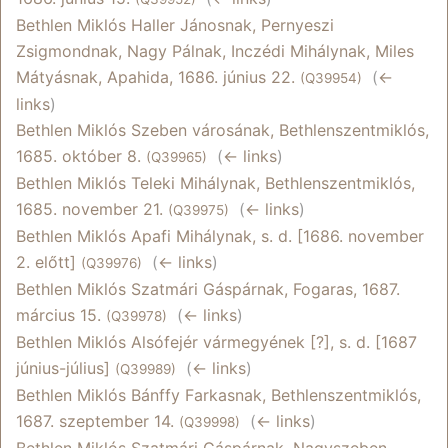
Bethlen Miklós Haller Jánosnak, Pernyeszi
Zsigmondnak, Nagy Pálnak, Inczédi Mihálynak, Miles
Mátyásnak, Apahida, 1686. június 22.
‎
(
←
(Q39954)
links
)
Bethlen Miklós Szeben városának, Bethlenszentmiklós,
1685. október 8.
‎
(
← links
)
(Q39965)
Bethlen Miklós Teleki Mihálynak, Bethlenszentmiklós,
1685. november 21.
‎
(
← links
)
(Q39975)
Bethlen Miklós Apafi Mihálynak, s. d. [1686. november
2. előtt]
‎
(
← links
)
(Q39976)
Bethlen Miklós Szatmári Gáspárnak, Fogaras, 1687.
március 15.
‎
(
← links
)
(Q39978)
Bethlen Miklós Alsófejér vármegyének [?], s. d. [1687
június-július]
‎
(
← links
)
(Q39989)
Bethlen Miklós Bánffy Farkasnak, Bethlenszentmiklós,
1687. szeptember 14.
‎
(
← links
)
(Q39998)
Bethlen Miklós Szatmári Gáspárnak, Nagyszeben,