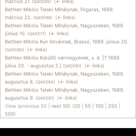
március 21.
‎
(
← links
)
(Q40065)
Bethlen Miklós Teleki Mihálynak, Fogaras, 1689.
március 22.
‎
(
← links
)
(Q40066)
Bethlen Miklós Teleki Mihálynak, Nagyszeben, 1689.
június 10.
‎
(
← links
)
(Q40071)
Bethlen Miklós Kun Istvánnak, Brassó, 1689. június 20.
‎
(
← links
)
(Q40080)
Bethlen Miklós Küküllő vármegyének, s. d. [? 1689.
július 20. - augusztus 2.]
‎
(
← links
)
(Q40081)
Bethlen Miklós Teleki Mihálynak, Nagyszeben, 1689.
augusztus 8.
‎
(
← links
)
(Q40084)
Bethlen Miklós Teleki Mihálynak, Nagyszeben, 1689.
augusztus 9.
‎
(
← links
)
(Q40091)
View (previous 50 |
next 50
) (
20
|
50
|
100
|
250
|
500
)