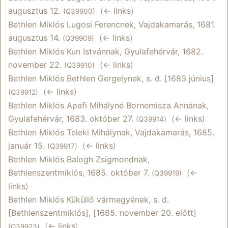
augusztus 12.
‎
(
← links
)
(Q39900)
Bethlen Miklós Lugosi Ferencnek, Vajdakamarás, 1681.
augusztus 14.
‎
(
← links
)
(Q39909)
Bethlen Miklós Kun Istvánnak, Gyulafehérvár, 1682.
november 22.
‎
(
← links
)
(Q39910)
Bethlen Miklós Bethlen Gergelynek, s. d. [1683 június]
‎
(
← links
)
(Q39912)
Bethlen Miklós Apafi Mihályné Bornemisza Annának,
Gyulafehérvár, 1683. október 27.
‎
(
← links
)
(Q39914)
Bethlen Miklós Teleki Mihálynak, Vajdakamarás, 1685.
január 15.
‎
(
← links
)
(Q39917)
Bethlen Miklós Balogh Zsigmondnak,
Bethlenszentmiklós, 1685. október 7.
‎
(
←
(Q39919)
links
)
Bethlen Miklós Küküllő vármegyének, s. d.
[Bethlenszentmiklós], [1685. november 20. előtt]
‎
(
← links
)
(Q39923)