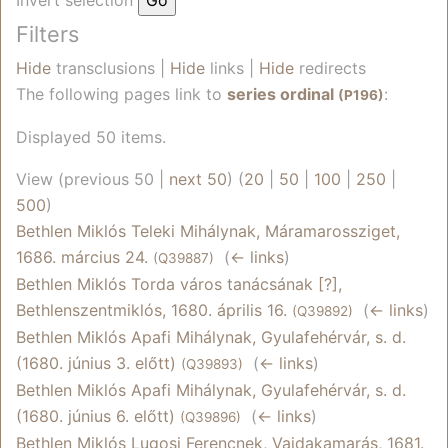
Filters
Hide
transclusions |
Hide
links |
Hide
redirects
The following pages link to
series ordinal
:
(P196)
Displayed 50 items.
View (previous 50 |
next 50
) (
20
|
50
|
100
|
250
|
500
)
Bethlen Miklós Teleki Mihálynak, Máramarossziget,
1686. március 24.
‎
(
← links
)
(Q39887)
Bethlen Miklós Torda város tanácsának [?],
Bethlenszentmiklós, 1680. április 16.
‎
(
← links
)
(Q39892)
Bethlen Miklós Apafi Mihálynak, Gyulafehérvár, s. d.
(1680. június 3. előtt)
‎
(
← links
)
(Q39893)
Bethlen Miklós Apafi Mihálynak, Gyulafehérvár, s. d.
(1680. június 6. előtt)
‎
(
← links
)
(Q39896)
Bethlen Miklós Lugosi Ferencnek, Vajdakamarás, 1681.