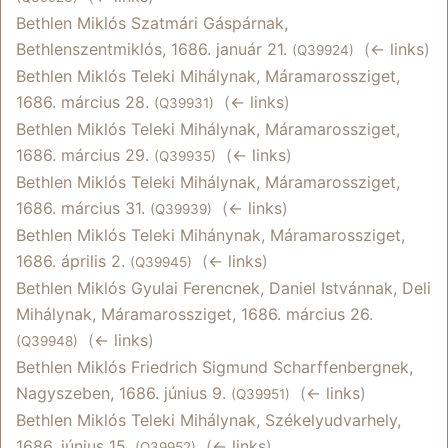
Bethlen Miklós Szatmári Gáspárnak,
Bethlenszentmiklós, 1686. január 21.
‎
(
← links
)
(Q39924)
Bethlen Miklós Teleki Mihálynak, Máramarossziget,
1686. március 28.
‎
(
← links
)
(Q39931)
Bethlen Miklós Teleki Mihálynak, Máramarossziget,
1686. március 29.
‎
(
← links
)
(Q39935)
Bethlen Miklós Teleki Mihálynak, Máramarossziget,
1686. március 31.
‎
(
← links
)
(Q39939)
Bethlen Miklós Teleki Mihánynak, Máramarossziget,
1686. április 2.
‎
(
← links
)
(Q39945)
Bethlen Miklós Gyulai Ferencnek, Daniel Istvánnak, Deli
Mihálynak, Máramarossziget, 1686. március 26.
‎
(
← links
)
(Q39948)
Bethlen Miklós Friedrich Sigmund Scharffenbergnek,
Nagyszeben, 1686. június 9.
‎
(
← links
)
(Q39951)
Bethlen Miklós Teleki Mihálynak, Székelyudvarhely,
1686. június 15.
‎
(
← links
)
(Q39952)