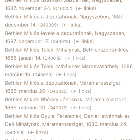
1687. november 24.
‎
(
← links
)
(Q40002)
Bethlen Miklós a deputatiónak, Nagyszeben, 1687.
december 14.
‎
(
← links
)
(Q40005)
Bethlen Miklós levele a deputatiónak, Nagyszeben,
1687. december 17.
‎
(
← links
)
(Q40013)
Bethlen Miklós Teleki Mihálynak, Bethlenszentmiklós,
1686. január 14.
‎
(
← links
)
(Q40018)
Bethlen Miklós Teleki Mihálynak Marosvásárhely, 1686.
március 16.
‎
(
← links
)
(Q40020)
Bethlen Miklós a deputatiónak, Máramarossziget,
1686. március 20.
‎
(
← links
)
(Q40025)
Bethlen Miklós Rhédey Jánosnak, Máramarossziget,
1686. március 20.
‎
(
← links
)
(Q40026)
Bethlen Miklós Gyulai Ferencnek, Daniel Istvánnak és
Deli Mihálynak, Máramarossziget, 1686. március 24.
‎
(
← links
)
(Q40028)