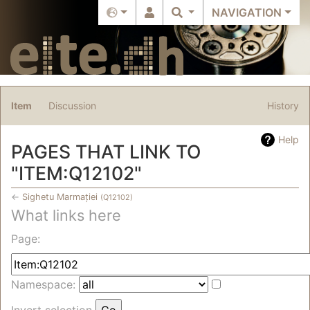
NAVIGATION
Item
Discussion
History
Help
PAGES THAT LINK TO
"ITEM:Q12102"
←
Sighetu Marmației
(Q12102)
What links here
Jump to:
navigation
,
search
Page:
Namespace:
Invert selection