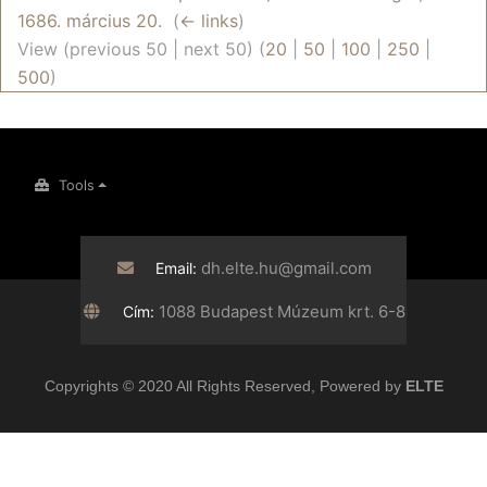
1686. március 20.
‎
(
← links
)
View (previous 50 | next 50) (
20
|
50
|
100
|
250
|
500
)
Tools
dh.elte.hu@gmail.com
Email:
1088 Budapest Múzeum krt. 6-8
Cím:
Copyrights © 2020 All Rights Reserved, Powered by
ELTE