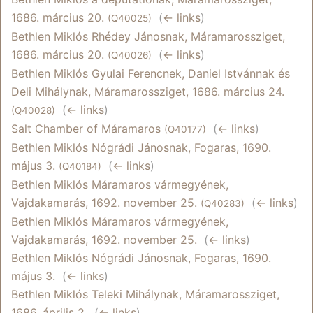
1686. március 20.
‎
(
← links
)
(Q40025)
Bethlen Miklós Rhédey Jánosnak, Máramarossziget,
1686. március 20.
‎
(
← links
)
(Q40026)
Bethlen Miklós Gyulai Ferencnek, Daniel Istvánnak és
Deli Mihálynak, Máramarossziget, 1686. március 24.
‎
(
← links
)
(Q40028)
Salt Chamber of Máramaros
‎
(
← links
)
(Q40177)
Bethlen Miklós Nógrádi Jánosnak, Fogaras, 1690.
május 3.
‎
(
← links
)
(Q40184)
Bethlen Miklós Máramaros vármegyének,
Vajdakamarás, 1692. november 25.
‎
(
← links
)
(Q40283)
Bethlen Miklós Máramaros vármegyének,
Vajdakamarás, 1692. november 25.
‎
(
← links
)
Bethlen Miklós Nógrádi Jánosnak, Fogaras, 1690.
május 3.
‎
(
← links
)
Bethlen Miklós Teleki Mihálynak, Máramarossziget,
1686. április 2.
‎
(
← links
)