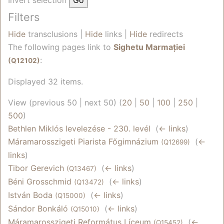
Filters
Hide
transclusions |
Hide
links |
Hide
redirects
The following pages link to
Sighetu Marmației
:
(Q12102)
Displayed 32 items.
View (previous 50 | next 50) (
20
|
50
|
100
|
250
|
500
)
Bethlen Miklós levelezése - 230. levél
‎
(
← links
)
Máramarosszigeti Piarista Főgimnázium
‎
(
←
(Q12699)
links
)
Tibor Gerevich
‎
(
← links
)
(Q13467)
Béni Grosschmid
‎
(
← links
)
(Q13472)
István Boda
‎
(
← links
)
(Q15000)
Sándor Bonkáló
‎
(
← links
)
(Q15010)
Máramarosszigeti Református Líceum
‎
(
←
(Q15452)